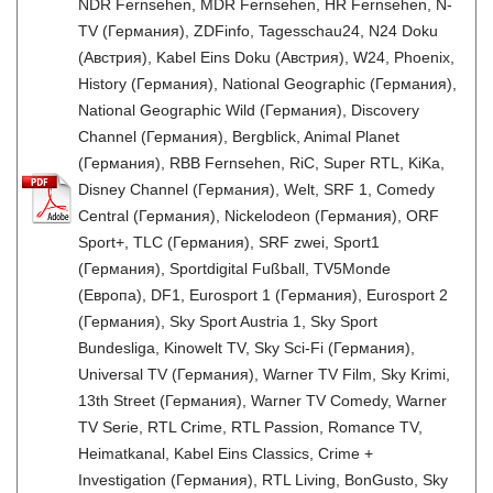
NDR Fernsehen, MDR Fernsehen, HR Fernsehen, N-
TV (Германия), ZDFinfo, Tagesschau24, N24 Doku
(Австрия), Kabel Eins Doku (Австрия), W24, Phoenix,
History (Германия), National Geographic (Германия),
National Geographic Wild (Германия), Discovery
Channel (Германия), Bergblick, Animal Planet
(Германия), RBB Fernsehen, RiC, Super RTL, KiKa,
Disney Channel (Германия), Welt, SRF 1, Comedy
Central (Германия), Nickelodeon (Германия), ORF
Sport+, TLC (Германия), SRF zwei, Sport1
(Германия), Sportdigital Fußball, TV5Monde
(Европа), DF1, Eurosport 1 (Германия), Eurosport 2
(Германия), Sky Sport Austria 1, Sky Sport
Bundesliga, Kinowelt TV, Sky Sci-Fi (Германия),
Universal TV (Германия), Warner TV Film, Sky Krimi,
13th Street (Германия), Warner TV Comedy, Warner
TV Serie, RTL Crime, RTL Passion, Romance TV,
Heimatkanal, Kabel Eins Classics, Crime +
Investigation (Германия), RTL Living, BonGusto, Sky