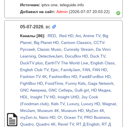
Источник:
iptvx.one, teleguide.info
Добавил на сайт:
Admin
(2026-07-07 20:03:22)
05-07-2026
вс
,
Каналы
[86]
:
.RED
,
.Red HD
,
Ani
,
Anime TV
,
Big
Planet
,
Big Planet HD
,
Cartoon Classics
,
CCTV-
Русский
,
Classic Music
,
Curiosity Stream
,
Da Vinci
Learning
,
DetectiveJam
,
DocuBox HD
,
Duck TV
,
DuckTV plus
,
EarthTV The World Live
,
English Class
,
English Club TV
,
Epic
,
FamilyJam
,
FAN
,
FAN HD
,
Fashion TV 4K
,
FashionBox HD
,
Fast&FunBox HD
,
FightBox HD
,
FoodTime
,
Funny Kids
,
Gags Network
,
GNC Америка
,
GNC Сибирь
,
Gulli girl
,
HD Медиа
,
HDL
,
Insight TV HD
,
Insight UHD
,
Joy Cook
(Foodman.club)
,
Kids TV
,
Luxury
,
Luxury HD
,
Magnat
,
MiniJam
,
Museum 4K
,
Museum HD
,
MyZen 4К
,
myZen.tv
,
Nano HD
,
O!
,
Ocean TV
,
PRO Business
,
Quadro
,
Quadro 4K
,
Revel TV
,
RT Д English
,
RT Д