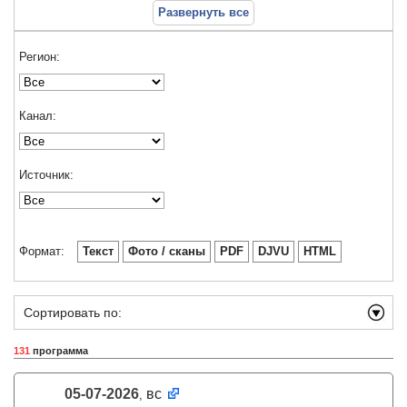
Развернуть все
Регион:
Канал:
Источник:
Формат:
Текст
Фото / сканы
PDF
DJVU
HTML
Сортировать по:
131
программа
05-07-2026
вс
,