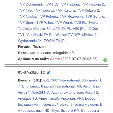
TVP Dokument
,
TVP HD
,
TVP Historia
,
TVP Historia 2
,
TVP Info
,
TVP Kobieta
,
TVP Kultura
,
TVP Kultura 2
,
TVP Nauka
,
TVP Polonia
,
TVP Rozrywka
,
TVP Seriale
,
TVP Sport
,
TVP Wilno
,
TVP World
,
TVS PL
,
Twoja
Telewizja Morska
,
Ultra TV 4K PL
,
V90 [PL]
,
ViDoc
TV1
,
Vox Music TV PL
,
Warner TV
,
WP
,
wPolsce24
,
Wydarzenia 24
,
ZOOM TV [PL]
Регион:
Польша
Источник:
iptvx.one, teleguide.info
Добавил на сайт:
Admin
(2026-07-07 20:03:25)
05-07-2026
вс
,
Каналы
[191]
:
2х2
,
360° International
,
365 дней ТВ
,
7ТВ
,
8 канал
,
8 канал International
,
А3
,
Авто Плюс
,
Авто24
,
Авто24 HD
,
Адриана+Кристиан
,
Аква ТВ
,
Анекдот ТВ
,
Аппетитный
,
Арсенал
,
АРТ
,
Бобер
,
Большая Азия
,
Большой эфир
,
В гостях у сказки
,
В
мире животных HD
,
Вкус
,
Вместе-РФ
,
Вопросы и