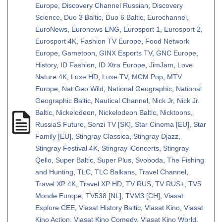
Europe
,
Discovery Channel Russian
,
Discovery
Science
,
Duo 3 Baltic
,
Duo 6 Baltic
,
Eurochannel
,
EuroNews
,
Euronews ENG
,
Eurosport 1
,
Eurosport 2
,
Eurosport 4K
,
Fashion TV Europe
,
Food Network
Europe
,
Gametoon
,
GINX Esports TV
,
GNC Europe
,
History
,
ID Fashion
,
ID Xtra Europe
,
JimJam
,
Love
Nature 4K
,
Luxe HD
,
Luxe TV
,
MCM Pop
,
MTV
Europe
,
Nat Geo Wild
,
National Geographic
,
National
Geographic Baltic
,
Nautical Channel
,
Nick Jr
,
Nick Jr.
Baltic
,
Nickelodeon
,
Nickelodeon Baltic
,
Nicktoons
,
RussiaS Future
,
Senzi TV [SK]
,
Star Cinema [EU]
,
Star
Family [EU]
,
Stingray Classica
,
Stingray Djazz
,
Stingray Festival 4K
,
Stingray iConcerts
,
Stingray
Qello
,
Super Baltic
,
Super Plus
,
Svoboda
,
The Fishing
and Hunting
,
TLC
,
TLC Balkans
,
Travel Channel
,
Travel XP 4K
,
Travel XP HD
,
TV RUS
,
TV RUS+
,
TV5
Monde Europe
,
TV538 [NL]
,
TVM3 [CH]
,
Viasat
Explore CEE
,
Viasat History Baltic
,
Viasat Kino
,
Viasat
Kino Action
,
Viasat Kino Comedy
,
Viasat Kino World
,