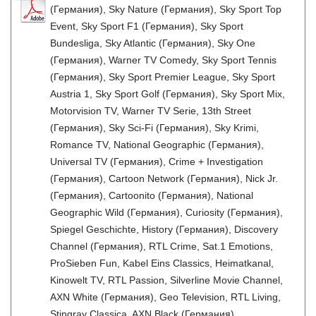
(Германия), Sky Nature (Германия), Sky Sport Top
Event, Sky Sport F1 (Германия), Sky Sport
Bundesliga, Sky Atlantic (Германия), Sky One
(Германия), Warner TV Comedy, Sky Sport Tennis
(Германия), Sky Sport Premier League, Sky Sport
Austria 1, Sky Sport Golf (Германия), Sky Sport Mix,
Motorvision TV, Warner TV Serie, 13th Street
(Германия), Sky Sci-Fi (Германия), Sky Krimi,
Romance TV, National Geographic (Германия),
Universal TV (Германия), Crime + Investigation
(Германия), Cartoon Network (Германия), Nick Jr.
(Германия), Cartoonito (Германия), National
Geographic Wild (Германия), Curiosity (Германия),
Spiegel Geschichte, History (Германия), Discovery
Channel (Германия), RTL Crime, Sat.1 Emotions,
ProSieben Fun, Kabel Eins Classics, Heimatkanal,
Kinowelt TV, RTL Passion, Silverline Movie Channel,
AXN White (Германия), Geo Television, RTL Living,
Stingray Classica, AXN Black (Германия)