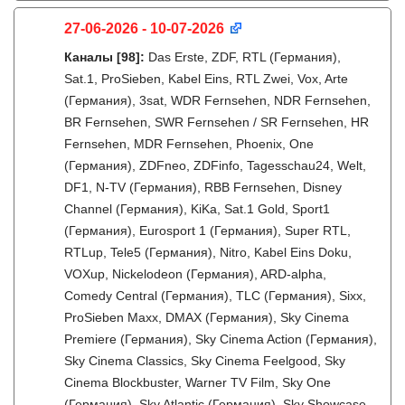
27-06-2026 - 10-07-2026
Каналы
[98]
:
Das Erste, ZDF, RTL (Германия),
Sat.1, ProSieben, Kabel Eins, RTL Zwei, Vox, Arte
(Германия), 3sat, WDR Fernsehen, NDR Fernsehen,
BR Fernsehen, SWR Fernsehen / SR Fernsehen, HR
Fernsehen, MDR Fernsehen, Phoenix, One
(Германия), ZDFneo, ZDFinfo, Tagesschau24, Welt,
DF1, N-TV (Германия), RBB Fernsehen, Disney
Channel (Германия), KiKa, Sat.1 Gold, Sport1
(Германия), Eurosport 1 (Германия), Super RTL,
RTLup, Tele5 (Германия), Nitro, Kabel Eins Doku,
VOXup, Nickelodeon (Германия), ARD-alpha,
Comedy Central (Германия), TLC (Германия), Sixx,
ProSieben Maxx, DMAX (Германия), Sky Cinema
Premiere (Германия), Sky Cinema Action (Германия),
Sky Cinema Classics, Sky Cinema Feelgood, Sky
Cinema Blockbuster, Warner TV Film, Sky One
(Германия), Sky Atlantic (Германия), Sky Showcase