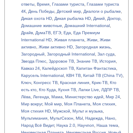
ответы
,
Время
,
Глазами туриста
,
Глазами туриста
4К
,
День Победы
,
Детский мир
,
Диалоги о рыбалке
,
Дикая охота HD
,
Дикая рыбалка HD
,
Дикий
,
Доктор
,
Домашние животные
,
Домашний International
,
Драйв
,
ДумаТВ
,
ЕГЭ
,
Еда
,
Еда Премиум
International HD
,
Живая планета
,
Живи
,
Живи
активно
,
Живи активно HD
,
Загородная жизнь
,
Загородный
,
Загородный International
,
Зал суда
,
Звезда Плюс
,
Здоровое ТВ
,
Знание ТВ
,
История
,
Кавказ 24
,
Калейдоскоп ТВ
,
Капитан Фантастика
,
Карусель International
,
КВН ТВ
,
Китай ТВ (China TV)
,
Ключ
,
Конгресс ТВ
,
Красная линия
,
Крик-ТВ
,
Кто
есть кто
,
Кто Куда
,
Кухня ТВ
,
Лапки Live
,
ЛДПР ТВ
,
Лёва
,
Легенда
,
Мама
,
Министерство идей
,
Мир 24
,
Мир вокруг
,
Мой мир
,
Моя Планета
,
Моя стихия
,
Моя стихия HD
,
Мужской
,
Мульт и музыка
,
Мультимания
,
МультСезон
,
МЫ
,
Надежда
,
Нано
,
Народ Всё Видит
,
Наука 2.0
,
Научпоп
,
Наша тема
,
Неизвестная Планета
,
Неизвестная Россия
,
Новый