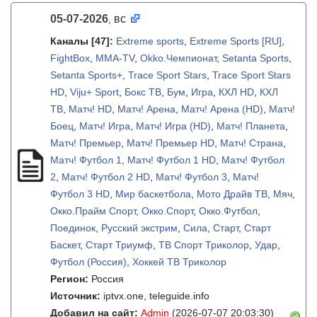
05-07-2026
вс
,
Каналы
[47]
:
Extreme sports
,
Extreme Sports [RU]
,
FightBox
,
MMA‑TV
,
Okko.Чемпионат
,
Setanta Sports
,
Setanta Sports+
,
Trace Sport Stars
,
Trace Sport Stars
HD
,
Viju+ Sport
,
Бокс ТВ
,
Бум
,
Игра
,
КХЛ HD
,
КХЛ
ТВ
,
Матч! HD
,
Матч! Арена
,
Матч! Арена (HD)
,
Матч!
Боец
,
Матч! Игра
,
Матч! Игра (HD)
,
Матч! Планета
,
Матч! Премьер
,
Матч! Премьер HD
,
Матч! Страна
,
Матч! Футбол 1
,
Матч! Футбол 1 HD
,
Матч! Футбол
2
,
Матч! Футбол 2 HD
,
Матч! Футбол 3
,
Матч!
Футбол 3 HD
,
Мир баскетбола
,
Мото Драйв ТВ
,
Мяч
,
Окко.Прайм Спорт
,
Окко.Спорт
,
Окко.Футбол
,
Поединок
,
Русский экстрим
,
Сила
,
Старт
,
Старт
Баскет
,
Старт Триумф
,
ТВ Спорт Триколор
,
Удар
,
Футбол (Россия)
,
Хоккей ТВ Триколор
Регион:
Россия
Источник:
iptvx.one, teleguide.info
Добавил на сайт:
Admin
(2026-07-07 20:03:30)