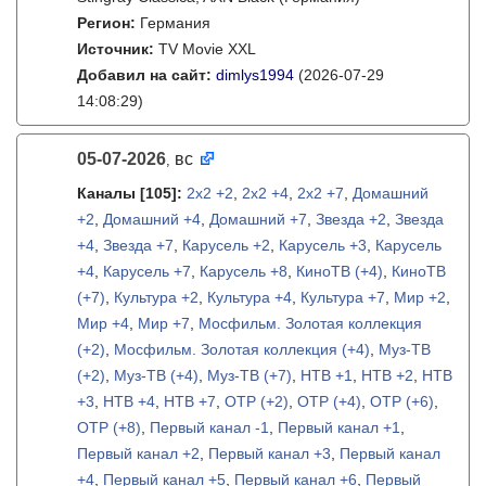
Регион:
Германия
Источник:
TV Movie XXL
Добавил на сайт:
dimlys1994
(2026-07-29
14:08:29)
05-07-2026
вс
,
Каналы
[105]
:
2х2 +2
,
2х2 +4
,
2х2 +7
,
Домашний
+2
,
Домашний +4
,
Домашний +7
,
Звезда +2
,
Звезда
+4
,
Звезда +7
,
Карусель +2
,
Карусель +3
,
Карусель
+4
,
Карусель +7
,
Карусель +8
,
КиноТВ (+4)
,
КиноТВ
(+7)
,
Культура +2
,
Культура +4
,
Культура +7
,
Мир +2
,
Мир +4
,
Мир +7
,
Мосфильм. Золотая коллекция
(+2)
,
Мосфильм. Золотая коллекция (+4)
,
Муз-ТВ
(+2)
,
Муз-ТВ (+4)
,
Муз-ТВ (+7)
,
НТВ +1
,
НТВ +2
,
НТВ
+3
,
НТВ +4
,
НТВ +7
,
ОТР (+2)
,
ОТР (+4)
,
ОТР (+6)
,
ОТР (+8)
,
Первый канал -1
,
Первый канал +1
,
Первый канал +2
,
Первый канал +3
,
Первый канал
+4
,
Первый канал +5
,
Первый канал +6
,
Первый