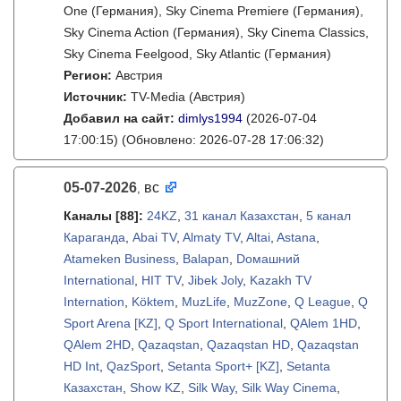
One (Германия), Sky Cinema Premiere (Германия),
Sky Cinema Action (Германия), Sky Cinema Classics,
Sky Cinema Feelgood, Sky Atlantic (Германия)
Регион:
Австрия
Источник:
TV-Media (Австрия)
Добавил на сайт:
dimlys1994
(2026-07-04
17:00:15)
(Обновлено: 2026-07-28 17:06:32)
05-07-2026
вс
,
Каналы
[88]
:
24KZ
,
31 канал Казахстан
,
5 канал
Караганда
,
Abai TV
,
Almaty TV
,
Altai
,
Astana
,
Atameken Business
,
Balapan
,
Dомашний
International
,
HIT TV
,
Jibek Joly
,
Kazakh TV
Internation
,
Köktem
,
MuzLife
,
MuzZone
,
Q League
,
Q
Sport Arena [KZ]
,
Q Sport International
,
QAlem 1HD
,
QAlem 2HD
,
Qazaqstan
,
Qazaqstan HD
,
Qazaqstan
HD Int
,
QazSport
,
Setanta Sport+ [KZ]
,
Setanta
Казахстан
,
Show KZ
,
Silk Way
,
Silk Way Cinema
,