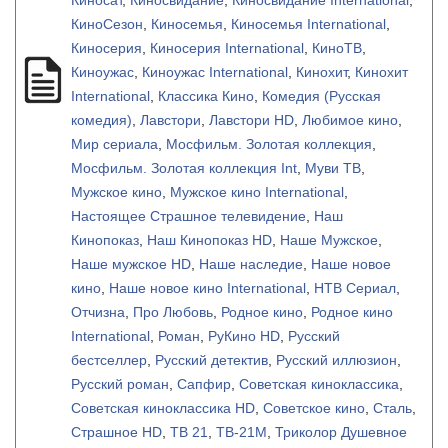
Киносат
,
Киносвидание
,
Киносвидание International
,
КиноСезон
,
Киносемья
,
Киносемья International
,
Киносерия
,
Киносерия International
,
КиноТВ
,
Киноужас
,
Киноужас International
,
Кинохит
,
Кинохит
International
,
Классика Кино
,
Комедия (Русская
комедия)
,
Лавстори
,
Лавстори HD
,
Любимое кино
,
Мир сериала
,
Мосфильм. Золотая коллекция
,
Мосфильм. Золотая коллекция Int
,
Муви ТВ
,
Мужское кино
,
Мужское кино International
,
Настоящее Страшное телевидение
,
Наш
Кинопоказ
,
Наш Кинопоказ HD
,
Наше Мужское
,
Наше мужское HD
,
Наше наследие
,
Наше новое
кино
,
Наше новое кино International
,
НТВ Сериал
,
Отчизна
,
Про Любовь
,
Родное кино
,
Родное кино
International
,
Роман
,
РуКино HD
,
Русский
бестселлер
,
Русский детектив
,
Русский иллюзион
,
Русский роман
,
Сапфир
,
Советская киноклассика
,
Советская киноклассика HD
,
Советское кино
,
Сталь
,
Страшное HD
,
ТВ 21
,
ТВ-21M
,
Триколор Душевное