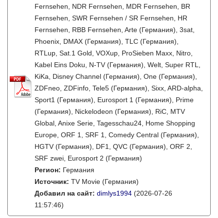
Fernsehen, NDR Fernsehen, MDR Fernsehen, BR
Fernsehen, SWR Fernsehen / SR Fernsehen, HR
Fernsehen, RBB Fernsehen, Arte (Германия), 3sat,
Phoenix, DMAX (Германия), TLC (Германия),
RTLup, Sat.1 Gold, VOXup, ProSieben Maxx, Nitro,
Kabel Eins Doku, N-TV (Германия), Welt, Super RTL,
KiKa, Disney Channel (Германия), One (Германия),
ZDFneo, ZDFinfo, Tele5 (Германия), Sixx, ARD-alpha,
Sport1 (Германия), Eurosport 1 (Германия), Prime
(Германия), Nickelodeon (Германия), RiC, MTV
Global, Anixe Serie, Tagesschau24, Home Shopping
Europe, ORF 1, SRF 1, Comedy Central (Германия),
HGTV (Германия), DF1, QVC (Германия), ORF 2,
SRF zwei, Eurosport 2 (Германия)
Регион:
Германия
Источник:
TV Movie (Германия)
Добавил на сайт:
dimlys1994
(2026-07-26
11:57:46)