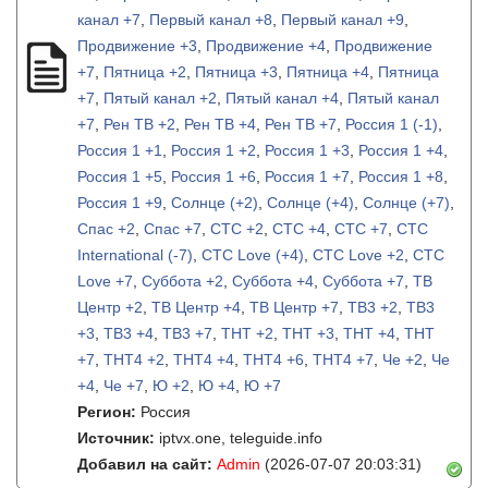
канал +7
,
Первый канал +8
,
Первый канал +9
,
Продвижение +3
,
Продвижение +4
,
Продвижение
+7
,
Пятница +2
,
Пятница +3
,
Пятница +4
,
Пятница
+7
,
Пятый канал +2
,
Пятый канал +4
,
Пятый канал
+7
,
Рен ТВ +2
,
Рен ТВ +4
,
Рен ТВ +7
,
Россия 1 (-1)
,
Россия 1 +1
,
Россия 1 +2
,
Россия 1 +3
,
Россия 1 +4
,
Россия 1 +5
,
Россия 1 +6
,
Россия 1 +7
,
Россия 1 +8
,
Россия 1 +9
,
Солнце (+2)
,
Солнце (+4)
,
Солнце (+7)
,
Спас +2
,
Спас +7
,
СТС +2
,
СТС +4
,
СТС +7
,
СТС
International (-7)
,
СТС Love (+4)
,
СТС Love +2
,
СТС
Love +7
,
Суббота +2
,
Суббота +4
,
Суббота +7
,
ТВ
Центр +2
,
ТВ Центр +4
,
ТВ Центр +7
,
ТВ3 +2
,
ТВ3
+3
,
ТВ3 +4
,
ТВ3 +7
,
ТНТ +2
,
ТНТ +3
,
ТНТ +4
,
ТНТ
+7
,
ТНТ4 +2
,
ТНТ4 +4
,
ТНТ4 +6
,
ТНТ4 +7
,
Че +2
,
Че
+4
,
Че +7
,
Ю +2
,
Ю +4
,
Ю +7
Регион:
Россия
Источник:
iptvx.one, teleguide.info
Добавил на сайт:
Admin
(2026-07-07 20:03:31)