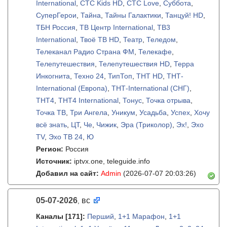
International
,
СТС Kids HD
,
СТС Love
,
Суббота
,
СуперГерои
,
Тайна
,
Тайны Галактики
,
Танцуй! HD
,
ТБН Россия
,
ТВ Центр International
,
ТВ3
International
,
Твоё ТВ HD
,
Театр
,
Теледом
,
Телеканал Радио Страна ФМ
,
Телекафе
,
Телепутешествия
,
Телепутешествия HD
,
Терра
Инкогнита
,
Техно 24
,
ТипТоп
,
ТНТ HD
,
ТНТ-
International (Европа)
,
ТНТ-International (СНГ)
,
ТНТ4
,
ТНТ4 International
,
Тонус
,
Точка отрыва
,
Точка ТВ
,
Три Ангела
,
Уникум
,
Усадьба
,
Успех
,
Хочу
всё знать
,
ЦТ
,
Че
,
Чижик
,
Эра (Триколор)
,
Эх!
,
Эхо
TV
,
Эхо ТВ 24
,
Ю
Регион:
Россия
Источник:
iptvx.one, teleguide.info
Добавил на сайт:
Admin
(2026-07-07 20:03:26)
05-07-2026
вс
,
Каналы
[171]
:
Перший
,
1+1 Марафон
,
1+1