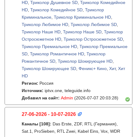
HD
,
Триколор Душевное SD
,
Триколор Комедийное
HD
,
Триколор Комедийное SD
,
Триколор
Криминальное
,
Триколор Криминальное HD
,
Триколор Любимое HD
,
Триколор Любимое SD
,
Триколор Наше HD
,
Триколор Наше SD
,
Триколор
Остросюжетное HD
,
Триколор Остросюжетное SD
,
Триколор Премиальное HD
,
Триколор Премиальное
SD
,
Триколор Романтичное HD
,
Триколор
Романтичное SD
,
Триколор Шокирующее HD
,
Триколор Шокирующее SD
,
Феникс+ Кино
,
Хит
,
Хит
HD
Регион:
Россия
Источник:
iptvx.one, teleguide.info
Добавил на сайт:
Admin
(2026-07-07 20:03:28)
27-06-2026 - 10-07-2026
Каналы
[108]
:
Das Erste, ZDF, RTL (Германия),
Sat.1, ProSieben, RTL Zwei, Kabel Eins, Vox, WDR