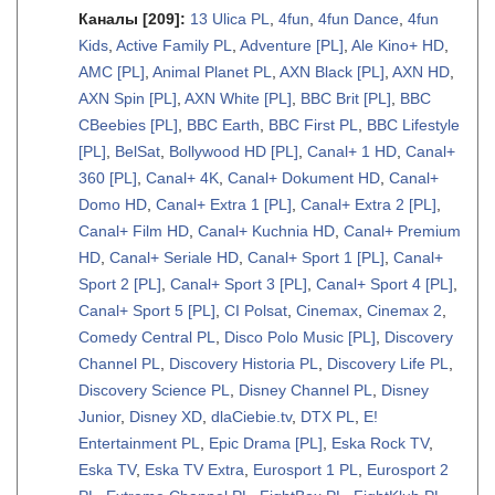
Каналы
[209]
:
13 Ulica PL
,
4fun
,
4fun Dance
,
4fun
Kids
,
Active Family PL
,
Adventure [PL]
,
Ale Kino+ HD
,
AMC [PL]
,
Animal Planet PL
,
AXN Black [PL]
,
AXN HD
,
AXN Spin [PL]
,
AXN White [PL]
,
BBC Brit [PL]
,
BBC
CBeebies [PL]
,
BBC Earth
,
BBC First PL
,
BBC Lifestyle
[PL]
,
BelSat
,
Bollywood HD [PL]
,
Canal+ 1 HD
,
Canal+
360 [PL]
,
Canal+ 4K
,
Canal+ Dokument HD
,
Canal+
Domo HD
,
Canal+ Extra 1 [PL]
,
Canal+ Extra 2 [PL]
,
Canal+ Film HD
,
Canal+ Kuchnia HD
,
Canal+ Premium
HD
,
Canal+ Seriale HD
,
Canal+ Sport 1 [PL]
,
Canal+
Sport 2 [PL]
,
Canal+ Sport 3 [PL]
,
Canal+ Sport 4 [PL]
,
Canal+ Sport 5 [PL]
,
CI Polsat
,
Cinemax
,
Cinemax 2
,
Comedy Central PL
,
Disco Polo Music [PL]
,
Discovery
Channel PL
,
Discovery Historia PL
,
Discovery Life PL
,
Discovery Science PL
,
Disney Channel PL
,
Disney
Junior
,
Disney XD
,
dlaCiebie.tv
,
DTX PL
,
E!
Entertainment PL
,
Epic Drama [PL]
,
Eska Rock TV
,
Eska TV
,
Eska TV Extra
,
Eurosport 1 PL
,
Eurosport 2