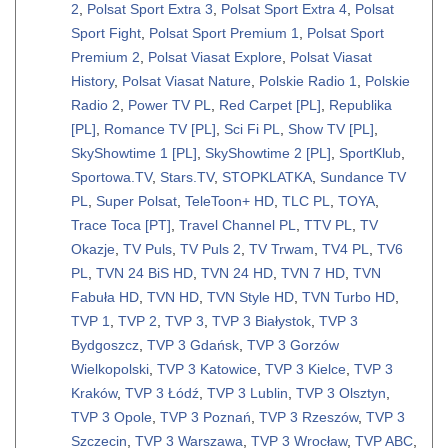
2
,
Polsat Sport Extra 3
,
Polsat Sport Extra 4
,
Polsat
Sport Fight
,
Polsat Sport Premium 1
,
Polsat Sport
Premium 2
,
Polsat Viasat Explore
,
Polsat Viasat
History
,
Polsat Viasat Nature
,
Polskie Radio 1
,
Polskie
Radio 2
,
Power TV PL
,
Red Carpet [PL]
,
Republika
[PL]
,
Romance TV [PL]
,
Sci Fi PL
,
Show TV [PL]
,
SkyShowtime 1 [PL]
,
SkyShowtime 2 [PL]
,
SportKlub
,
Sportowa.TV
,
Stars.TV
,
STOPKLATKA
,
Sundance TV
PL
,
Super Polsat
,
TeleToon+ HD
,
TLC PL
,
TOYA
,
Trace Toca [PT]
,
Travel Channel PL
,
TTV PL
,
TV
Okazje
,
TV Puls
,
TV Puls 2
,
TV Trwam
,
TV4 PL
,
TV6
PL
,
TVN 24 BiS HD
,
TVN 24 HD
,
TVN 7 HD
,
TVN
Fabuła HD
,
TVN HD
,
TVN Style HD
,
TVN Turbo HD
,
TVP 1
,
TVP 2
,
TVP 3
,
TVP 3 Białystok
,
TVP 3
Bydgoszcz
,
TVP 3 Gdańsk
,
TVP 3 Gorzów
Wielkopolski
,
TVP 3 Katowice
,
TVP 3 Kielce
,
TVP 3
Kraków
,
TVP 3 Łódź
,
TVP 3 Lublin
,
TVP 3 Olsztyn
,
TVP 3 Opole
,
TVP 3 Poznań
,
TVP 3 Rzeszów
,
TVP 3
Szczecin
,
TVP 3 Warszawa
,
TVP 3 Wrocław
,
TVP ABC
,