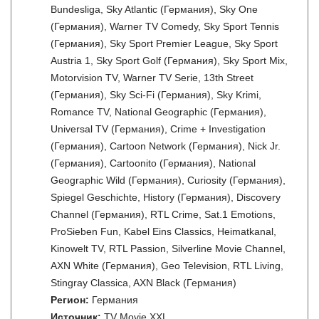
Bundesliga, Sky Atlantic (Германия), Sky One
(Германия), Warner TV Comedy, Sky Sport Tennis
(Германия), Sky Sport Premier League, Sky Sport
Austria 1, Sky Sport Golf (Германия), Sky Sport Mix,
Motorvision TV, Warner TV Serie, 13th Street
(Германия), Sky Sci-Fi (Германия), Sky Krimi,
Romance TV, National Geographic (Германия),
Universal TV (Германия), Crime + Investigation
(Германия), Cartoon Network (Германия), Nick Jr.
(Германия), Cartoonito (Германия), National
Geographic Wild (Германия), Curiosity (Германия),
Spiegel Geschichte, History (Германия), Discovery
Channel (Германия), RTL Crime, Sat.1 Emotions,
ProSieben Fun, Kabel Eins Classics, Heimatkanal,
Kinowelt TV, RTL Passion, Silverline Movie Channel,
AXN White (Германия), Geo Television, RTL Living,
Stingray Classica, AXN Black (Германия)
Регион:
Германия
Источник:
TV Movie XXL