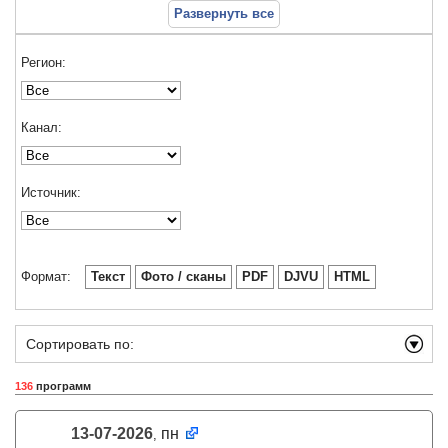
Развернуть все
Регион:
Канал:
Источник:
Формат:
Текст
Фото / сканы
PDF
DJVU
HTML
Сортировать по:
136
программ
13-07-2026
пн
,