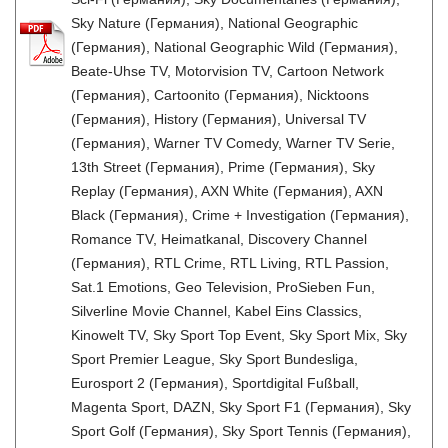
Sky Nature (Германия), National Geographic
(Германия), National Geographic Wild (Германия),
Beate-Uhse TV, Motorvision TV, Cartoon Network
(Германия), Cartoonito (Германия), Nicktoons
(Германия), History (Германия), Universal TV
(Германия), Warner TV Comedy, Warner TV Serie,
13th Street (Германия), Prime (Германия), Sky
Replay (Германия), AXN White (Германия), AXN
Black (Германия), Crime + Investigation (Германия),
Romance TV, Heimatkanal, Discovery Channel
(Германия), RTL Crime, RTL Living, RTL Passion,
Sat.1 Emotions, Geo Television, ProSieben Fun,
Silverline Movie Channel, Kabel Eins Classics,
Kinowelt TV, Sky Sport Top Event, Sky Sport Mix, Sky
Sport Premier League, Sky Sport Bundesliga,
Eurosport 2 (Германия), Sportdigital Fußball,
Magenta Sport, DAZN, Sky Sport F1 (Германия), Sky
Sport Golf (Германия), Sky Sport Tennis (Германия),