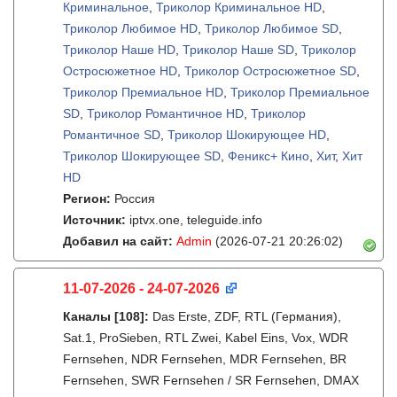
Криминальное
,
Триколор Криминальное HD
,
Триколор Любимое HD
,
Триколор Любимое SD
,
Триколор Наше HD
,
Триколор Наше SD
,
Триколор
Остросюжетное HD
,
Триколор Остросюжетное SD
,
Триколор Премиальное HD
,
Триколор Премиальное
SD
,
Триколор Романтичное HD
,
Триколор
Романтичное SD
,
Триколор Шокирующее HD
,
Триколор Шокирующее SD
,
Феникс+ Кино
,
Хит
,
Хит
HD
Регион:
Россия
Источник:
iptvx.one, teleguide.info
Добавил на сайт:
Admin
(2026-07-21 20:26:02)
11-07-2026 - 24-07-2026
Каналы
[108]
:
Das Erste, ZDF, RTL (Германия),
Sat.1, ProSieben, RTL Zwei, Kabel Eins, Vox, WDR
Fernsehen, NDR Fernsehen, MDR Fernsehen, BR
Fernsehen, SWR Fernsehen / SR Fernsehen, DMAX