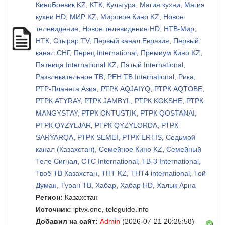
КиноБоевик KZ
,
КТК
,
Культура
,
Магия кухни
,
Магия
кухни HD
,
МИР KZ
,
Мировое Кино KZ
,
Новое
телевидение
,
Новое телевидение HD
,
НТВ-Мир
,
НТК
,
Отырар TV
,
Первый канал Евразия
,
Первый
канал СНГ
,
Перец International
,
Премиум Кино KZ
,
Пятница International KZ
,
Пятый International
,
Развлекательное ТВ
,
РЕН ТВ International
,
Рика
,
РТР-Планета Азия
,
РТРК AQJAIYQ
,
РТРК AQTOBE
,
РТРК ATYRAY
,
РТРК JAMBYL
,
РТРК KOKSHE
,
РТРК
MANGYSTAY
,
РТРК ONTUSTIK
,
РТРК QOSTANAI
,
РТРК QYZYLJAR
,
РТРК QYZYLORDA
,
РТРК
SARYARQA
,
РТРК SEMEI
,
РТРК ЕRTIS
,
Седьмой
канал (Казахстан)
,
Семейное Кино KZ
,
Семейный
Теле Сигнал
,
СТС International
,
ТВ-3 International
,
Твоё ТВ Казахстан
,
ТНТ KZ
,
ТНТ4 international
,
Той
Думан
,
Туран ТВ
,
Хабар
,
Хабар HD
,
Халык Арна
Регион:
Казахстан
Источник:
iptvx.one, teleguide.info
Добавил на сайт:
Admin
(2026-07-21 20:25:58)