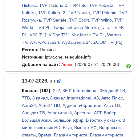
Historia
,
TVP Historia 2
,
TVP Info
,
TVP Kobieta
,
TVP
Kultura
,
TVP Kultura 2
,
TVP Nauka
,
TVP Polonia
,
TVP
Rozrywka
,
TVP Seriale
,
TVP Sport
,
TVP Wilno
,
TVP
World
,
TVS PL
,
Twoja Telewizja Morska
,
Ultra TV 4K
PL
,
V90 [PL]
,
ViDoc TV1
,
Vox Music TV PL
,
Warner
TV
,
WP
,
wPolsce24
,
Wydarzenia 24
,
ZOOM TV [PL]
Регион:
Польша
Источник:
iptvx.one, teleguide.info
Добавил на сайт:
Admin
(2026-07-21 20:26:00)
13-07-2026
пн
,
Каналы
[192]
:
2х2
,
360° International
,
365 дней ТВ
,
7ТВ
,
8 канал
,
8 канал International
,
А3
,
Авто Плюс
,
Авто24
,
Авто24 HD
,
Адриана+Кристиан
,
Аква ТВ
,
Анекдот ТВ
,
Аппетитный
,
Арсенал
,
АРТ
,
Бобер
,
Большая Азия
,
Большой эфир
,
В гостях у сказки
,
В
мире животных HD
,
Вкус
,
Вместе-РФ
,
Вопросы и
ответы
,
Время
,
Глазами туриста
,
Глазами туриста