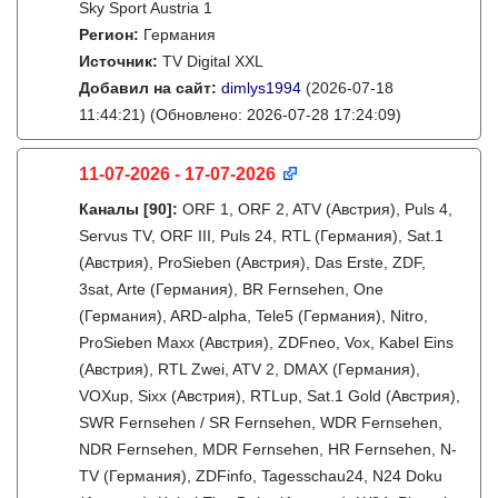
Sky Sport Austria 1
Регион:
Германия
Источник:
TV Digital XXL
Добавил на сайт:
dimlys1994
(2026-07-18
11:44:21)
(Обновлено: 2026-07-28 17:24:09)
11-07-2026 - 17-07-2026
Каналы
[90]
:
ORF 1, ORF 2, ATV (Австрия), Puls 4,
Servus TV, ORF III, Puls 24, RTL (Германия), Sat.1
(Австрия), ProSieben (Австрия), Das Erste, ZDF,
3sat, Arte (Германия), BR Fernsehen, One
(Германия), ARD-alpha, Tele5 (Германия), Nitro,
ProSieben Maxx (Австрия), ZDFneo, Vox, Kabel Eins
(Австрия), RTL Zwei, ATV 2, DMAX (Германия),
VOXup, Sixx (Австрия), RTLup, Sat.1 Gold (Австрия),
SWR Fernsehen / SR Fernsehen, WDR Fernsehen,
NDR Fernsehen, MDR Fernsehen, HR Fernsehen, N-
TV (Германия), ZDFinfo, Tagesschau24, N24 Doku