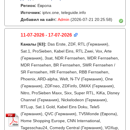
Регион:
Европа
Источник:
iptvx.one, teleguide.info
Добавил на сайт:
Admin
(2026-07-21 20:25:58)
11-07-2026 - 17-07-2026
Каналы
[63]
:
Das Erste, ZDF, RTL (Германия),
Sat.1, ProSieben, Kabel Eins, RTL Zwei, Vox, Arte
(Германия), 3sat, NDR Fernsehen, WDR Fernsehen,
MDR Fernsehen, BR Fernsehen, SWR Fernsehen /
SR Fernsehen, HR Fernsehen, RBB Fernsehen,
Phoenix, ARD-alpha, Welt, N-TV (Германия), One
(Германия), ZDFneo, ZDFinfo, DMAX (Германия),
Nitro, ProSieben Maxx, Sixx, Super RTL, KiKa, Disney
Channel (Германия), Nickelodeon (Германия),
RTLup, Sat.1 Gold, Kabel Eins Doku, Tele5
(Германия), QVC (Германия), TV5Monde (Европа),
Home Shopping Europe, CNN International,
Tagesschau24, Comedy Central (Германия), VOXup,