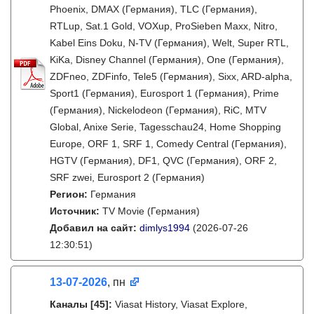
Phoenix, DMAX (Германия), TLC (Германия),
RTLup, Sat.1 Gold, VOXup, ProSieben Maxx, Nitro,
Kabel Eins Doku, N-TV (Германия), Welt, Super RTL,
KiKa, Disney Channel (Германия), One (Германия),
ZDFneo, ZDFinfo, Tele5 (Германия), Sixx, ARD-alpha,
Sport1 (Германия), Eurosport 1 (Германия), Prime
(Германия), Nickelodeon (Германия), RiC, MTV
Global, Anixe Serie, Tagesschau24, Home Shopping
Europe, ORF 1, SRF 1, Comedy Central (Германия),
HGTV (Германия), DF1, QVC (Германия), ORF 2,
SRF zwei, Eurosport 2 (Германия)
Регион:
Германия
Источник:
TV Movie (Германия)
Добавил на сайт:
dimlys1994
(2026-07-26
12:30:51)
13-07-2026
, пн
Каналы
[45]
:
Viasat History, Viasat Explore,