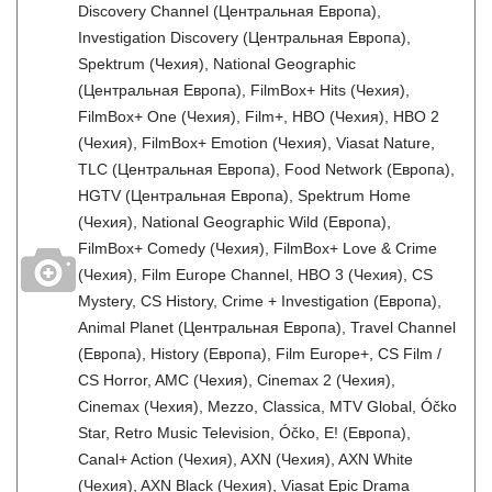
Discovery Channel (Центральная Европа),
Investigation Discovery (Центральная Европа),
Spektrum (Чехия), National Geographic
(Центральная Европа), FilmBox+ Hits (Чехия),
FilmBox+ One (Чехия), Film+, HBO (Чехия), HBO 2
(Чехия), FilmBox+ Emotion (Чехия), Viasat Nature,
TLC (Центральная Европа), Food Network (Европа),
HGTV (Центральная Европа), Spektrum Home
(Чехия), National Geographic Wild (Европа),
FilmBox+ Comedy (Чехия), FilmBox+ Love & Crime
(Чехия), Film Europe Channel, HBO 3 (Чехия), CS
Mystery, CS History, Crime + Investigation (Европа),
Animal Planet (Центральная Европа), Travel Channel
(Европа), History (Европа), Film Europe+, CS Film /
CS Horror, AMC (Чехия), Cinemax 2 (Чехия),
Cinemax (Чехия), Mezzo, Classica, MTV Global, Óčko
Star, Retro Music Television, Óčko, E! (Европа),
Canal+ Action (Чехия), AXN (Чехия), AXN White
(Чехия), AXN Black (Чехия), Viasat Epic Drama