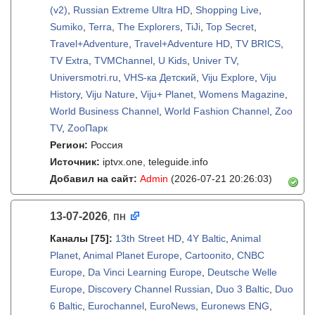
(v2)
,
Russian Extreme Ultra HD
,
Shopping Live
,
Sumiko
,
Terra
,
The Explorers
,
TiJi
,
Top Secret
,
Travel+Adventure
,
Travel+Adventure HD
,
TV BRICS
,
TV Extra
,
TVMChannel
,
U Kids
,
Univer TV
,
Universmotri.ru
,
VHS-ка Детский
,
Viju Explore
,
Viju
History
,
Viju Nature
,
Viju+ Planet
,
Womens Magazine
,
World Business Channel
,
World Fashion Channel
,
Zoo
TV
,
ZooПарк
Регион:
Россия
Источник:
iptvx.one, teleguide.info
Добавил на сайт:
Admin
(2026-07-21 20:26:03)
13-07-2026
пн
,
Каналы
[75]
:
13th Street HD
,
4Y Baltic
,
Animal
Planet
,
Animal Planet Europe
,
Cartoonito
,
CNBC
Europe
,
Da Vinci Learning Europe
,
Deutsche Welle
Europe
,
Discovery Channel Russian
,
Duo 3 Baltic
,
Duo
6 Baltic
,
Eurochannel
,
EuroNews
,
Euronews ENG
,