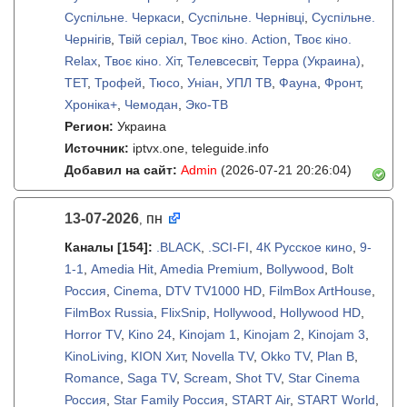
Суспільне. Черкаси
,
Суспільне. Чернівці
,
Суспільне.
Чернігів
,
Твiй серiал
,
Твоє кіно. Action
,
Твоє кіно.
Relax
,
Твоє кіно. Хіт
,
Телевсесвіт
,
Терра (Украина)
,
ТЕТ
,
Трофей
,
Тюсо
,
Унiан
,
УПЛ ТВ
,
Фауна
,
Фронт
,
Хроніка+
,
Чемодан
,
Эко-ТВ
Регион:
Украина
Источник:
iptvx.one, teleguide.info
Добавил на сайт:
Admin
(2026-07-21 20:26:04)
13-07-2026
пн
,
Каналы
[154]
:
.BLACK
,
.SCI-FI
,
4К Русское кино
,
9-
1-1
,
Amedia Hit
,
Amedia Premium
,
Bollywood
,
Bolt
Россия
,
Cinema
,
DTV TV1000 HD
,
FilmBox ArtHouse
,
FilmBox Russia
,
FlixSnip
,
Hollywood
,
Hollywood HD
,
Horror TV
,
Kino 24
,
Kinojam 1
,
Kinojam 2
,
Kinojam 3
,
KinoLiving
,
KION Хит
,
Novella TV
,
Okko TV
,
Plan B
,
Romance
,
Saga TV
,
Scream
,
Shot TV
,
Star Cinema
Россия
,
Star Family Россия
,
START Air
,
START World
,