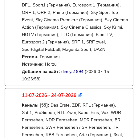
DF1, Sport1 (Германия), Eurosport 1 (Германия),
ORF 1, ORF 2, Prime (Германия), Sky Sport Top
Event, Sky Cinema Premiere (Германия), Sky Cinema
Action (Германия), Sky Cinema Classics, Sky Krimi,
HGTV (Германия), TLC (Германия), Bibel TV,
Eurosport 2 (Германия), SRF 1, SRF zwei,
Sportdigital Fußball, Magenta Sport, DAZN
Регион:
Германия
Источник:
Hörzu
Добавил на сайт:
dimlys1994
(2026-07-15
10:26:58)
11-07-2026 - 24-07-2026
Каналы
[55]
:
Das Erste, ZDF, RTL (Германия),
Sat.1, ProSieben, RTL Zwei, Kabel Eins, Vox, WDR
Fernsehen, NDR Fernsehen, MDR Fernsehen, BR
Fernsehen, SWR Fernsehen / SR Fernsehen, HR
Fernsehen, RBB Fernsehen, Arte (Германия), 3sat,