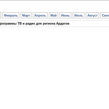
Февраль
Март
Апрель
Май
Июнь
Июль
Август
Сен
рограммы ТВ и радио для региона Ардатов