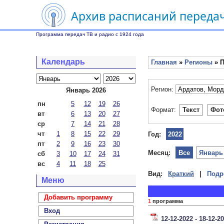
Архив расписаний передач
Программа передач ТВ и радио с 1924 года
Календарь
Главная
»
Регионы
» П
Регион:
Январь 2026
пн
5
12
19
26
Формат:
Текст
Фот
вт
6
13
20
27
ср
7
14
21
28
чт
1
8
15
22
29
Год:
2022
пт
2
9
16
23
30
Месяц:
Все
Январь
сб
3
10
17
24
31
вс
4
11
18
25
Вид:
Краткий
|
Подр
Меню
Добавить программу
1
программа
Вход
12-12-2022 - 18-12-2