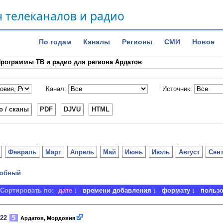
 телеканалов и радио
По годам
Каналы
Регионы
СМИ
Новое
рограммы ТВ и радио для региона Ардатов
Канал:
Источник:
о / сканы
PDF
DJVU
HTML
Февраль
Март
Апрель
Май
Июнь
Июль
Август
Сен
обный
Сортировать по:
дате
времени добавления
формату
польз
022
5
Ардатов, Мордовия