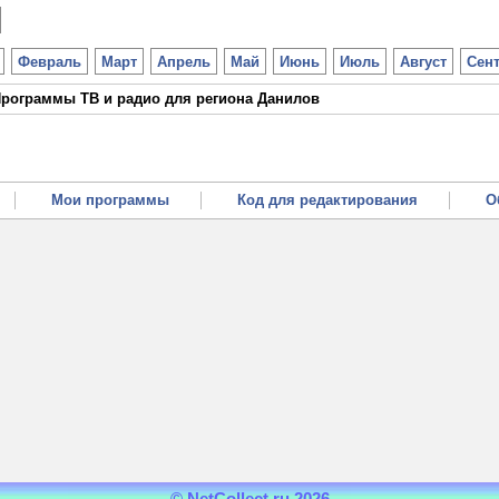
Февраль
Март
Апрель
Май
Июнь
Июль
Август
Сен
рограммы ТВ и радио для региона Данилов
Мои программы
Код для редактирования
О
© NetCollect.ru 2026