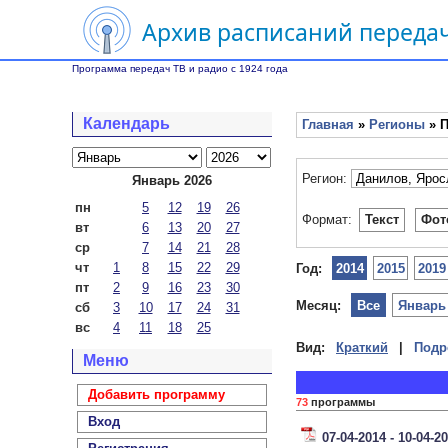
Архив расписаний передач
Программа передач ТВ и радио с 1924 года
Календарь
Главная
»
Регионы
» П
Регион:
Январь 2026
пн
5
12
19
26
Формат:
Текст
Фот
вт
6
13
20
27
ср
7
14
21
28
чт
1
8
15
22
29
Год:
2014
2015
2019
пт
2
9
16
23
30
Месяц:
Все
Январь
сб
3
10
17
24
31
вс
4
11
18
25
Вид:
Краткий
|
Подр
Меню
Добавить программу
73
программы
Вход
07-04-2014 - 10-04-2