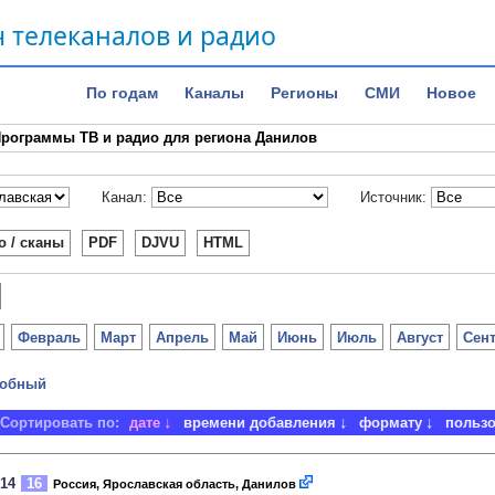
 телеканалов и радио
По годам
Каналы
Регионы
СМИ
Новое
рограммы ТВ и радио для региона Данилов
Канал:
Источник:
о / сканы
PDF
DJVU
HTML
Февраль
Март
Апрель
Май
Июнь
Июль
Август
Сен
обный
Сортировать по:
дате
времени добавления
формату
польз
014
16
Россия, Ярославская область, Данилов