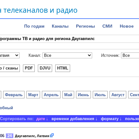
 телеканалов и радио
По годам
Каналы
Регионы
СМИ
Новое
рограммы ТВ и радио для региона Даугавпилс
Канал:
Источник:
о / сканы
PDF
DJVU
HTML
Февраль
Март
Апрель
Май
Июнь
Июль
Август
Сен
обный
Сортировать по:
дате
времени добавления
формату
польз
006
24
Даугавпилс, Латвия