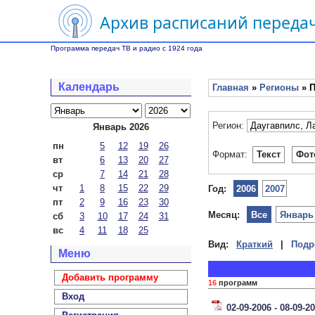
Архив расписаний передач
Программа передач ТВ и радио с 1924 года
Календарь
Главная
»
Регионы
» П
Регион:
Январь 2026
пн
5
12
19
26
Формат:
Текст
Фот
вт
6
13
20
27
ср
7
14
21
28
чт
1
8
15
22
29
Год:
2006
2007
пт
2
9
16
23
30
Месяц:
Все
Январь
сб
3
10
17
24
31
вс
4
11
18
25
Вид:
Краткий
|
Подр
Меню
Добавить программу
16
программ
Вход
02-09-2006 - 08-09-2