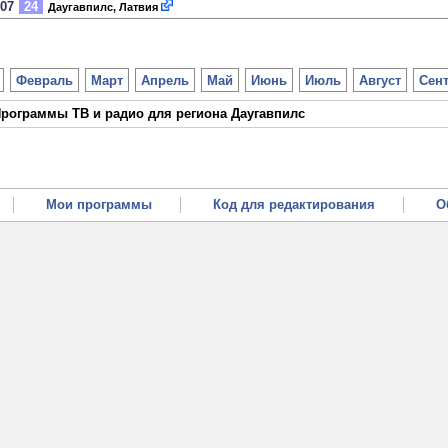
007
24
Даугавпилс, Латвия
Февраль
Март
Апрель
Май
Июнь
Июль
Август
Сен
рограммы ТВ и радио для региона Даугавпилс
Мои программы
Код для редактирования
О