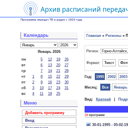
Архив расписаний передач
Программа передач ТВ и радио с 1924 года
Календарь
Главная
»
Регионы
» П
Регион:
Январь 2026
пн
5
12
19
26
Формат:
Текст
Фот
вт
6
13
20
27
ср
7
14
21
28
чт
1
8
15
22
29
Год:
1995
2002
2003
пт
2
9
16
23
30
Месяц:
Все
Январь
сб
3
10
17
24
31
вс
4
11
18
25
Вид:
Краткий
|
Подр
Меню
Добавить программу
18
программ
Вход
30-01-1995 - 05-02-1