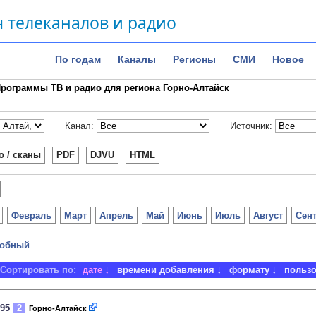
 телеканалов и радио
По годам
Каналы
Регионы
СМИ
Новое
рограммы ТВ и радио для региона Горно-Алтайск
Канал:
Источник:
о / сканы
PDF
DJVU
HTML
Февраль
Март
Апрель
Май
Июнь
Июль
Август
Сен
обный
Сортировать по:
дате
времени добавления
формату
польз
995
2
Горно-Алтайск