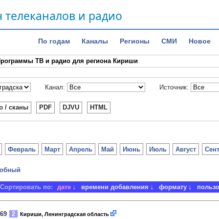
 телеканалов и радио
По годам
Каналы
Регионы
СМИ
Новое
рограммы ТВ и радио для региона Кириши
Канал:
Источник:
о / сканы
PDF
DJVU
HTML
Февраль
Март
Апрель
Май
Июнь
Июль
Август
Сен
обный
Сортировать по:
дате
времени добавления
формату
польз
969
2
Кириши, Ленинградская область