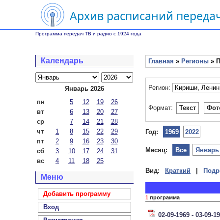
Архив расписаний передач
Программа передач ТВ и радио с 1924 года
Календарь
Главная
»
Регионы
» П
Регион:
Январь 2026
пн
5
12
19
26
Формат:
Текст
Фот
вт
6
13
20
27
ср
7
14
21
28
чт
1
8
15
22
29
Год:
1969
2022
пт
2
9
16
23
30
Месяц:
Все
Январь
сб
3
10
17
24
31
вс
4
11
18
25
Вид:
Краткий
|
Подр
Меню
Добавить программу
1
программа
Вход
02-09-1969 - 03-09-1