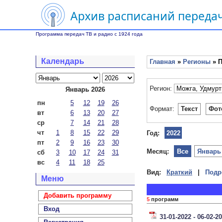
Архив расписаний передач
Программа передач ТВ и радио с 1924 года
Календарь
Главная
»
Регионы
» П
Регион:
Январь 2026
пн
5
12
19
26
Формат:
Текст
Фот
вт
6
13
20
27
ср
7
14
21
28
чт
1
8
15
22
29
Год:
2022
пт
2
9
16
23
30
Месяц:
Все
Январь
сб
3
10
17
24
31
вс
4
11
18
25
Вид:
Краткий
|
Подр
Меню
Добавить программу
5
программ
Вход
31-01-2022 - 06-02-2