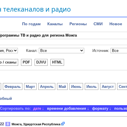
 телеканалов и радио
По годам
Каналы
Регионы
СМИ
Новое
рограммы ТВ и радио для региона Можга
Канал:
Источник:
о / сканы
PDF
DJVU
HTML
Февраль
Март
Апрель
Май
Июнь
Июль
Август
Сен
обный
Сортировать по:
дате
времени добавления
формату
польз
022
8
Можга, Удмуртская Республика