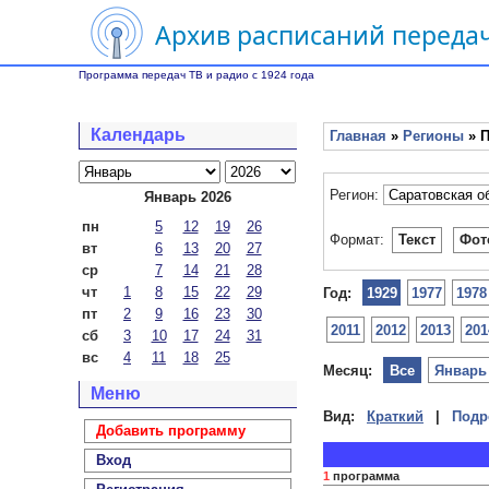
Архив расписаний передач
Программа передач ТВ и радио с 1924 года
Календарь
Главная
»
Регионы
» П
Регион:
Январь 2026
пн
5
12
19
26
Формат:
Текст
Фот
вт
6
13
20
27
ср
7
14
21
28
чт
1
8
15
22
29
Год:
1929
1977
1978
пт
2
9
16
23
30
2011
2012
2013
201
сб
3
10
17
24
31
вс
4
11
18
25
Месяц:
Все
Январь
Меню
Вид:
Краткий
|
Подр
Добавить программу
Вход
1
программа