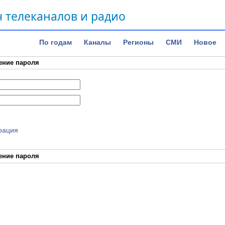
 телеканалов и радио
По годам
Каналы
Регионы
СМИ
Новое
ение пароля
рация
ение пароля