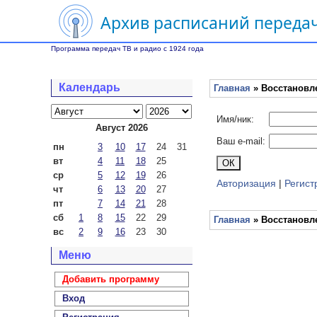
Архив расписаний передач
Программа передач ТВ и радио с 1924 года
Календарь
Главная
» Восстановл
Имя/ник:
Август 2026
Ваш e-mail:
пн
3
10
17
24
31
вт
4
11
18
25
ср
5
12
19
26
Авторизация
|
Регист
чт
6
13
20
27
пт
7
14
21
28
сб
1
8
15
22
29
Главная
» Восстановл
вс
2
9
16
23
30
Меню
Добавить программу
Вход