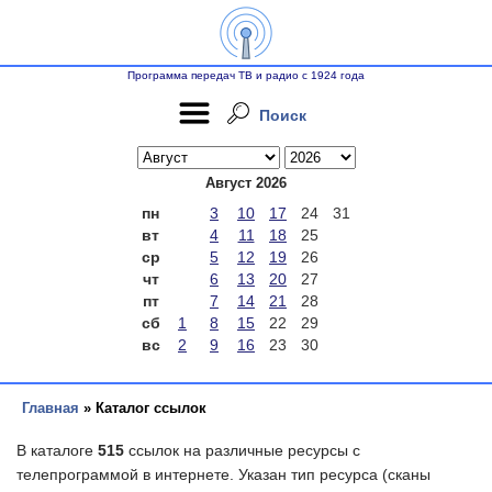
Программа передач ТВ и радио с 1924 года
Поиск
Август 2026
пн
3
10
17
24
31
вт
4
11
18
25
ср
5
12
19
26
чт
6
13
20
27
пт
7
14
21
28
сб
1
8
15
22
29
вс
2
9
16
23
30
Главная
» Каталог ссылок
В каталоге
515
ссылок на различные ресурсы с
телепрограммой в интернете. Указан тип ресурса (сканы